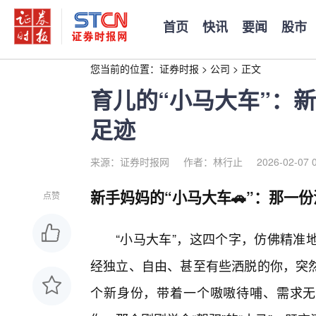
首页
快讯
要闻
股市
您当前的位置：
证券时报
>
公司
>
正文
育儿的“小马大车”：
足迹
来源：证券时报网
作者：林行止
2026-02-07 
新手妈妈的“小马大车🚗”：那一
点赞
“小马大车”，这四个字，仿佛精准
经独立、自由、甚至有些洒脱的你，突
个新身份，带着一个嗷嗷待哺、需求无限